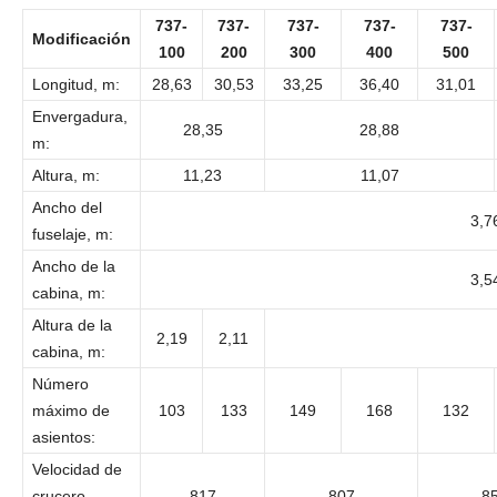
737-
737-
737-
737-
737-
Modificación
100
200
300
400
500
Longitud, m:
28,63
30,53
33,25
36,40
31,01
Envergadura,
28,35
28,88
m:
Altura, m:
11,23
11,07
Ancho del
3,7
fuselaje, m:
Ancho de la
3,5
cabina, m:
Altura de la
2,19
2,11
cabina, m:
Número
máximo de
103
133
149
168
132
asientos:
Velocidad de
crucero,
817
807
8