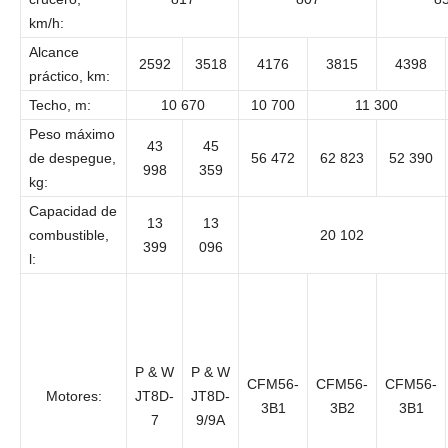
km/h:
Alcance
2592
3518
4176
3815
4398
práctico, km:
Techo, m:
10 670
10 700
11 300
Peso máximo
43
45
de despegue,
56 472
62 823
52 390
998
359
kg:
Capacidad de
13
13
combustible,
20 102
399
096
l:
P & W
P & W
CFM56-
CFM56-
CFM56-
Motores:
JT8D-
JT8D-
3B1
3B2
3B1
7
9/9A