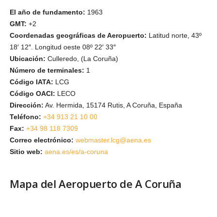
El año de fundamento:
1963
GMT:
+2
Coordenadas geográficas de Aeropuerto:
Latitud norte, 43º
18′ 12″. Longitud oeste 08º 22′ 33″
Ubicación:
Culleredo, (La Coruña)
Número de terminales:
1
Código IATA:
LCG
Código OACI:
LECO
Dirección:
Av. Hermida, 15174 Rutis, A Coruña, España
Teléfono:
+34 913 21 10 00
Fax:
+34 98 118 7309
Correo electrónico:
webmaster.lcg@aena.es
Sitio web:
aena.es/es/a-coruna
Mapa del Aeropuerto de A Coruña