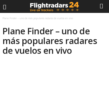
F
Plane Finder – uno de más populares radares de vuelos en vivo
Plane Finder – uno de
l
más populares radares
i
de vuelos en vivo
g
h
t
r
a
d