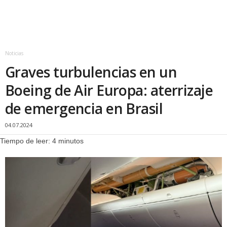
a
r
Noticias
s
Graves turbulencias en un
2
Boeing de Air Europa: aterrizaje
4
de emergencia en Brasil
.
04.07.2024
Tiempo de leer:
4
minutos
e
s