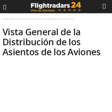
F
Vista General de la Distribución de los Asientos de los Aviones
Vista General de la
l
Distribución de los
i
Asientos de los Aviones
g
h
t
r
a
d