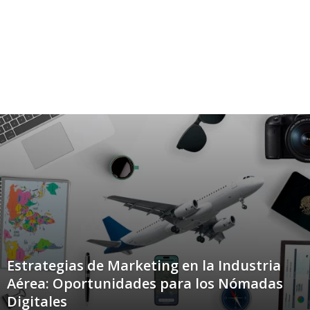
a
r
s
2
4
.
e
s
Estrategias de Marketing en la Industria
Aérea: Oportunidades para los Nómadas
Digitales