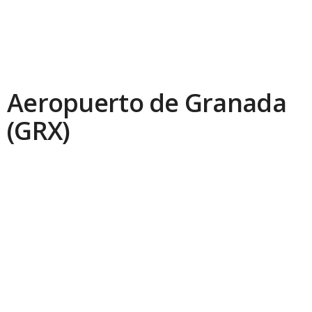
a
r
s
Aeropuerto de Granada
2
(GRX)
4
.
e
s