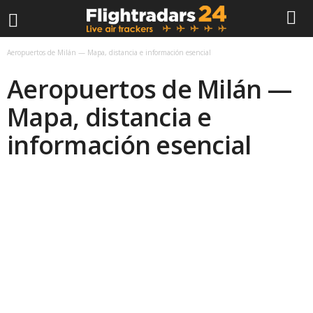
F
Aeropuertos de Milán — Mapa, distancia e información esencial
Aeropuertos de Milán —
l
Mapa, distancia e
i
información esencial
g
h
t
r
a
d